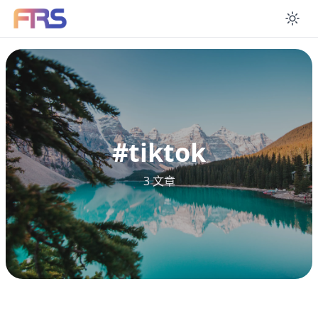
En
#
tiktok
3 文章