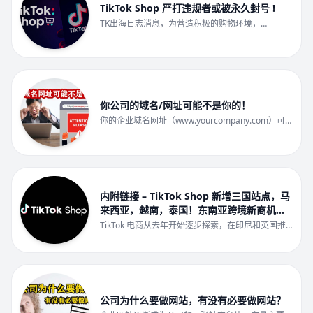
TikTok Shop 严打违规者或被永久封号 !
TK出海日志消息，为营造积极的购物环境，
TikTok Shop平台日前更新了违规管理政策，该政策
适用于所有在T […]
你公司的域名/网址可能不是你的！
你的企业域名网址（www.yourcompany.com）可
能不是你的！你有没有检查过你公司的网域名
（Doma […]
内附链接 – TikTok Shop 新增三国站点，马
来西亚，越南，泰国！东南亚跨境新商机，
注册流程教学！
TikTok 电商从去年开始逐步探索，在印尼和英国推
出小店，在美国推出系列电商功能，计划在未来五年
进入全球各大主流市场。近期，越南，泰国，马来西
亚 TikTok Shop 来啦，全球兴趣电商指日可待！
公司为什么要做网站，有没有必要做网站？