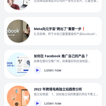
企业网站逐渐成为公司的一张社交名片，它最主要的
用处就是来宣传公司的产品和服务，让客户直接或者
间接的了解，进而促 […]
Meta向元宇宙“跨出了”重要一步❗
扎克伯格，终于对自己最重量级的产品facebook“动
手了”，他开始探索起NFT和Web3。 2022年6月3
[…]
如何在 Facebook 推广自己的产品 ？
如果在做社交推广时，效果最好的应该就是
Facebook 莫属了，它不仅能推广独立站和第三方店
铺，还能推广自己 […]
Listen now
2022 年跨境电商独立站趋势分析
独立站增速： 1、目前独立站的数量仍然在不断上
涨，从加拿大某建站平台的用户增量最近2到3年已
经达到250万+， […]
Listen now